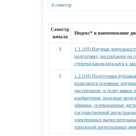
6 семестр
Семестр
Индекс* и наименование д
начала
1
1.1.1(Н) Научная деятельност
подготовку диссертации на 
степени кандидата наук к за
1
1.2.1(Н) Подготовка публика
излагаются основные научны
диссертации, и (или) заявок 
изобретения, полезные мод
образцы, селекционные дости
государственной регистраци
электронных вычислительных
топологий интегральных ми