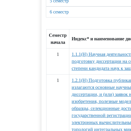
5 семестр
6 семестр
Семестр
Индекс* и наименование д
начала
1
1.1.1(Н) Научная деятельност
подготовку диссертации на 
степени кандидата наук к за
1
1.2.1(Н) Подготовка публика
излагаются основные научны
диссертации, и (или) заявок 
изобретения, полезные мод
образцы, селекционные дости
государственной регистраци
электронных вычислительных
топологий интегральных ми