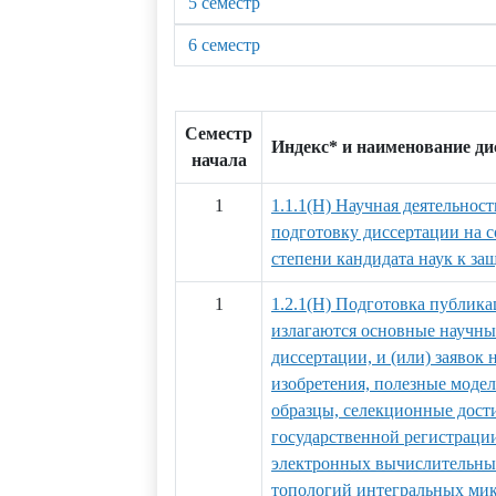
5 семестр
6 семестр
Семестр
Индекс* и наименование д
начала
1
1.1.1(Н) Научная деятельност
подготовку диссертации на 
степени кандидата наук к за
1
1.2.1(Н) Подготовка публика
излагаются основные научны
диссертации, и (или) заявок 
изобретения, полезные мод
образцы, селекционные дости
государственной регистраци
электронных вычислительных
топологий интегральных ми