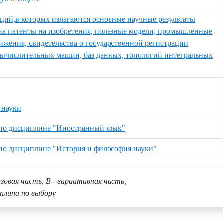
аций,в которых излагаются основные научные результаты
к на патенты на изобретения, полезные модели, промышленные
ижения, свидетельства о государственной регистрации
вычислительных машин, баз данных, топологий интегральных
 науки
 по дисциплине "Иностранный язык"
 по дисциплине "История и философия науки"
азовая часть, В - вариативная часть,
плина по выбору