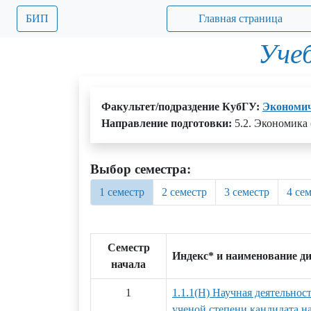
БИП
Главная страница
Уче
Факультет/подраздение КубГУ:
Экономи
Направление подготовки:
5.2. Экономика 
Выбор семестра:
1 семестр
2 семестр
3 семестр
4 се
Семестр
Индекс* и наименование д
начала
1
1.1.1(Н) Научная деятельнос
ученой степени кандидата на