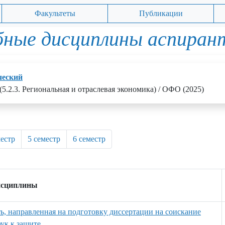
Факультеты
Публикации
бные дисциплины аспиран
ческий
(5.2.3. Региональная и отраслевая экономика) / ОФО (2025)
местр
5 семестр
6 семестр
исциплины
ть, направленная на подготовку диссертации на соискание
ук к защите