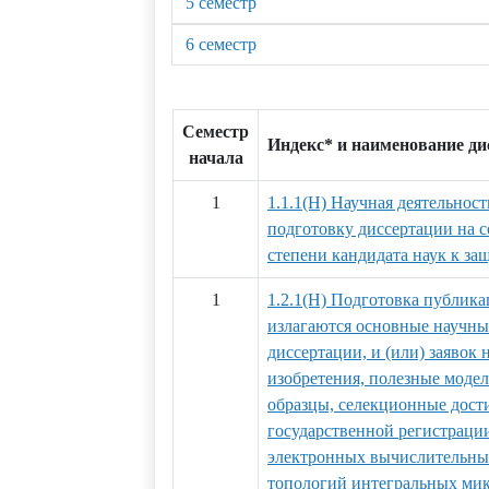
5 семестр
6 семестр
Семестр
Индекс* и наименование д
начала
1
1.1.1(Н) Научная деятельност
подготовку диссертации на 
степени кандидата наук к за
1
1.2.1(Н) Подготовка публика
излагаются основные научны
диссертации, и (или) заявок 
изобретения, полезные мод
образцы, селекционные дости
государственной регистраци
электронных вычислительных
топологий интегральных ми