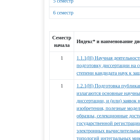
5 семестр
6 семестр
Семестр
Индекс* и наименование д
начала
1
1.1.1(Н) Научная деятельност
подготовку диссертации на 
степени кандидата наук к за
1
1.2.1(Н) Подготовка публика
излагаются основные научны
диссертации, и (или) заявок 
изобретения, полезные мод
образцы, селекционные дости
государственной регистраци
электронных вычислительных
топологий интегральных ми