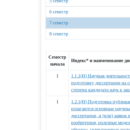
5 семестр
6 семестр
7 семестр
8 семестр
Семестр
Индекс* и наименование д
начала
1
1.1.1(Н) Научная деятельност
подготовку диссертации на 
степени кандидата наук к за
1
1.2.1(Н) Подготовка публика
излагаются основные научны
диссертации, и (или) заявок 
изобретения, полезные мод
образцы, селекционные дости