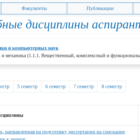
Факультеты
Публикации
бные дисциплины аспиран
ки и компьютерных наук
а и механика (1.1.1. Вещественный, комплексный и функциональ
местр
5 семестр
6 семестр
7 семестр
8 семестр
исциплины
ть, направленная на подготовку диссертации на соискание
ук к защите