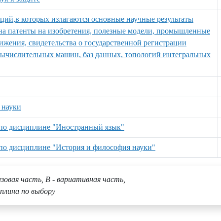
аций,в которых излагаются основные научные результаты
к на патенты на изобретения, полезные модели, промышленные
ижения, свидетельства о государственной регистрации
вычислительных машин, баз данных, топологий интегральных
 науки
 по дисциплине "Иностранный язык"
 по дисциплине "История и философия науки"
азовая часть, В - вариативная часть,
плина по выбору