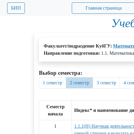
БИП
Главная страница
Уче
Факультет/подраздение КубГУ:
Математи
Направление подготовки:
1.1. Математик
Выбор семестра:
1 семестр
2 семестр
3 семестр
4 се
Семестр
Индекс* и наименование д
начала
1
1.1.1(Н) Научная деятельнос
ученой степени кандидата на