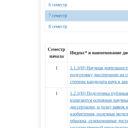
6 семестр
7 семестр
8 семестр
Семестр
Индекс* и наименование д
начала
1
1.1.1(Н) Научная деятельност
подготовку диссертации на 
степени кандидата наук к за
1
1.2.1(Н) Подготовка публика
излагаются основные научны
диссертации, и (или) заявок 
изобретения, полезные мод
образцы, селекционные дости
государственной регистраци