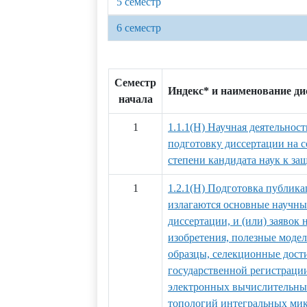
5 семестр
6 семестр
Семестр
Индекс* и наименование д
начала
1
1.1.1(Н) Научная деятельност
подготовку диссертации на 
степени кандидата наук к за
1
1.2.1(Н) Подготовка публика
излагаются основные научны
диссертации, и (или) заявок 
изобретения, полезные мод
образцы, селекционные дости
государственной регистраци
электронных вычислительных
топологий интегральных ми