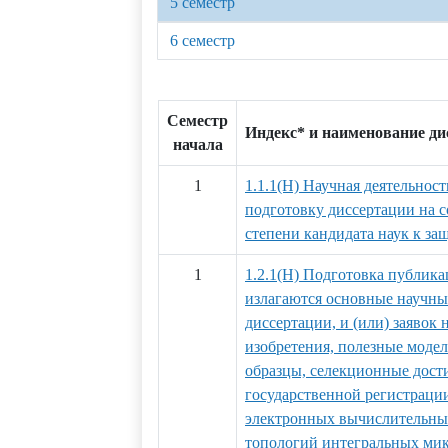
5 семестр
6 семестр
Семестр
Индекс* и наименование д
начала
1
1.1.1(Н) Научная деятельност
подготовку диссертации на 
степени кандидата наук к за
1
1.2.1(Н) Подготовка публика
излагаются основные научны
диссертации, и (или) заявок 
изобретения, полезные мод
образцы, селекционные дости
государственной регистраци
электронных вычислительных
топологий интегральных ми