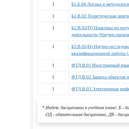
1
Б1.Б.04 Логика и методолог
1
Б1.В.02 Теоретическая линг
1
Б2.В.02(П) Практика по по
деятельности (Научно-произ
1
Б3.В.01(Н) Научно-исследова
квалификационной работы (д
1
ФТД.В.01 Иностранный язык
1
ФТД.В.02 Защита объектов и
1
ФТД.В.03 Электронные инфо
* Индекс дисциплины в учебном плане: Б - б
ОД - обязательная дисциплина, ДВ - дисци