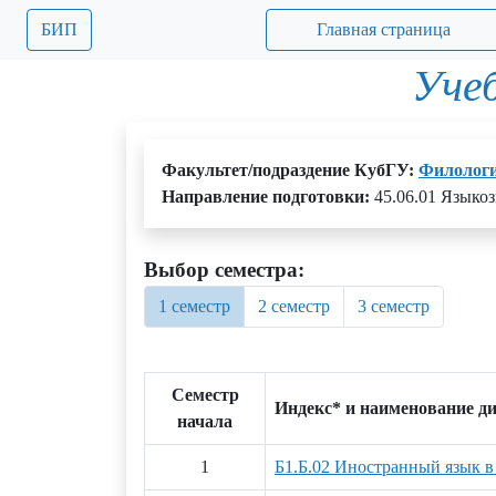
БИП
Главная страница
Уче
Факультет/подраздение КубГУ:
Филолог
Направление подготовки:
45.06.01 Языкоз
Выбор семестра:
1 семестр
2 семестр
3 семестр
Семестр
Индекс* и наименование д
начала
1
Б1.Б.02 Иностранный язык в