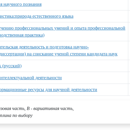
ия научного познания
вистика:природа естественного языка
лучению профессиональных умений и опыта профессиональной
водственная практика)
тельская деятельность и подготовка научно-
иссертации) на соискание ученой степени кандидата наук
 (русский)
нтеллектуальной деятельности
рмационные ресурсы для научной деятельности
азовая часть, В - вариативная часть,
плина по выбору